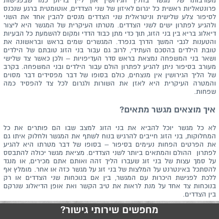
מעורבותו של מגשר בהליך הגירושין און ליין בדיוק כמו שבפגישות
פרונטאליות ראשית כל יגרום לאיזון של שני הצדדים, אוטומטית ברגע שנכנס
לסיפור צלע שלישית וניטראלית שני הצדדים מנסים להבין אחד את השני
ולהגיע לפתרון ישים לשני הצדדים. מטרתו העיקרית של המגשר היא ליצור
דיאלוג בריא בין בני הזוג, תוך כדי מתן כבוד הדדי ומקום להשמעת כל הבעיות
והטענות לגבי המשך הדרך בנפרד. המגשרים שמים בראש ובראשונה את
טובת הילדים בהסכם העתידי, לרוב גם עבור בני הזוג טובתם של הילדים
ושאר בני המשפחה נמצאת בראש סדר העדיפויות – ולכן כאשר צד שלישי
מעורב בסיפור ניתן להגיע לפתרון הולם עבור הילדים ובני המשפחה. בקרב
של הליך הגירושין אין מנצחים, כולם בסופו של דבר מפסידים דבר מסוים
והמטרה העיקרית היא לאזן את השורות ולגרום לכל צד להפסיד כמה
שפחות.
איך מוצאים מגשר מתאים?
לא כל מגשר יוכל להביא את בני הזוג למצב שבו הם פותרים את כל
המחלוקות, בני הזוג חייבים להרגיש בנוח לשתף את המגשר ולחלוק איתו גם
את הפרטים הפחות נעימים בסיפור – בסופו של דבר מטרתו היא להגיע
לפתרון ההולם והמתאים ביותר לשני הצדדים. מציאת מגשר יכולה להתבסס
על סמך עצות של בני זוג שעברו הליך זהה ואותם אתם מכירים, או מנגד
להסתכל באינטרנט על המלצות של בני זוג על מגשר כזה או אחר. מומלץ אף
ללכת לפגישת היכרות עם המגשר, בין אם בנוכחות שני הצדדים או רק
בנוכחות צד אחד על מנת לראות את טיב הקשר ואת אופן הדיאלוג שנרקם
בין הצדדים.
מחפשים שירותי גישור?