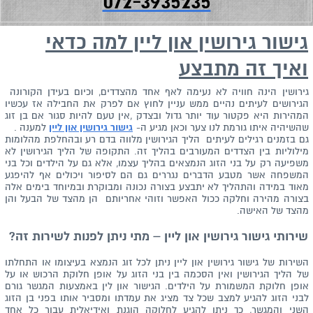
072-3935235
גישור גירושין און ליין למה כדאי
ואיך זה מתבצע
גירושין הינה חוויה לא נעימה לאף אחד מהצדדים, וכיום בעידן הקורונה
הגירושים לעיתים נהיים ממש עניין לחוץ אם לפרק את החבילה אז עכשיו
המהירות היא פקטור עוד יותר גדול ובצדק ,אין טעם להיות סגור אם בן זוג
שהשיהיה איתו גורמת לנו צער וכאן מגיע ה-
גישור גירושין און ליין
למענה .
גם בזמנים רגילים לעיתים הליך הגירושין מלווה בדם רע ובהחלפת מהלומות
מילוליות בין הצדדים המעורבים בהליך זה. התקופה של הליך הגירושין לא
משפיעה רק על בני הזוג הנמצאים בהליך עצמו, אלא גם על הילדים וכל בני
המשפחה אשר מטבע הדברים נגררים גם הם לסיפור ויכולים אף להיפגע
מאוד במידה והתהליך לא יתבצע בצורה נכונה ומבוקרת ובמיוחד בימים אלה
בצורה מהירה וחלקה ככול האפשר וזוהי אחריותם הן מהצד של הבעל והן
מהצד של האישה.
שירותי גישור גירושין און ליין – מתי ניתן לפנות לשירות זה?
השירות של גישור גירושין און ליין ניתן לכל זוג הנמצא בעיצומו או התחלתו
של הליך הגירושין ואין הסכמה בין בני הזוג על אופן חלוקת הרכוש או על
אופן חלוקת המשמורת על הילדים. הגישור און לין באמצעות המגשר גורם
לבני הזוג להגיע למצב שכל צד מציג את עמדתו ומסביר אותו בפני בן הזוג
השני והמגשר, כך ניתן להגיע לחלוקה הוגנת ואידיאלית עבור כל אחד