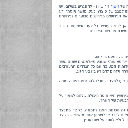
ה של
גישור
גירושין ו -
להתגרש בשלום
. יש
עו למצב של פיצוץ וכעס, מגשר מוסמך ידע
ת הגירושים מגירושים מכוערים לגירושים
 אך לפני שעושים כל צעד משמעותי חשוב
 משרת את שתי הצדדים.
כמעט 30-50%.
 אך מציאותי שנובע מאלמנטים שונים אשר
דידותית המטיבה עם כל הצדדים המעורבים
 ולגרום לדם רע בין בני הזוג.
תגיעו למצב שתוכלו להתגרש בצורה טובה
ירושין היא חוסר היכולת שלהם לשמור על
הבעיות של האחר.
זה הכנסת האגו לתמונה. כל צד מתבצר
וצים לדבר או לשמוע אחד מהשני – כל צד
ולא לוותר על שום עניין.