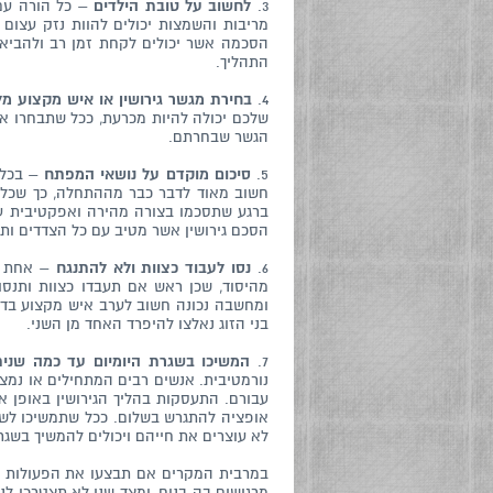
3.
לחשוב על טובת הילדים
– כל הורה עם 
מריבות והשמצות יכולים להוות נזק עצום 
הסכמה אשר יכולים לקחת זמן רב ולהביא 
התהליך.
4.
בחירת מגשר גירושין או איש מקצוע מל
שלכם יכולה להיות מכרעת, ככל שתבחרו איש
הגשר שבחרתם.
5.
סיכום מוקדם על נושאי המפתח
– בכל 
חשוב מאוד לדבר כבר מההתחלה, כך שכל 
ברגע שתסכמו בצורה מהירה ואפקטיבית ע
הסכם גירושין אשר מטיב עם כל הצדדים ותו
6.
נסו לעבוד כצוות ולא להתנגח
– אחת מה
מהיסוד, שכן ראש אם תעבדו כצוות ותנסו
ומחשבה נכונה חשוב לערב איש מקצוע בדמו
בני הזוג נאלצו להיפרד האחד מן השני.
7.
המשיכו בשגרת היומיום עד כמה שנית
נורמטיבית. אנשים רבים המתחילים או נמצ
עבורם. התעסקות בהליך הגירושין באופן 
אופציה להתגרש בשלום. ככל שתמשיכו לשמור
לא עוצרים את חייהם ויכולים להמשיך בשגר
במרבית המקרים אם תבצעו את הפעולות הל
מרגישים בה בנוח, ומצד שני לא תצטרכו ל