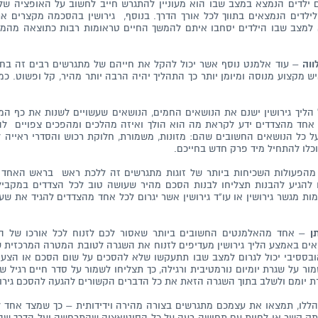
ילדים הנמצא במצב שבו הוא מעוניין להתגרש חייב לחשוב על האופציה של 
לילדים הנמצאים בתווך לכל אורך הדרך. בנוסף, גירושין בהסכמה מקצרים את
למצב שבו הילדים יסחבו איתם להמשך החיים טראומות רבות כתוצאה מהמצב 
ווה
– עוד אלמנט נוסף אשר יכול להקל את חייהם של מתגרשים רבים זה בחי
 מקצוע מנוסה ומיומן יותר כך התהליך יהיה הרבה יותר מהיר, קל ופשוט. כמו
הליך גירושין ישנם את הנושאים החמים, הנושאים שעשויים לשנות את כף המא
אחד מהצדדים ידע לקראת מה הוא הולך ואיזה מהלכים ומהפכים צפויים לה
ל כל הנושאים החשובים שהם
:
מזונות, משמורת, חלוקת רכוש והסדרי ראייה 
כלו להתחיל מיד פרק חדש בחייכם.
פעולות השכיחות ביותר של זוגות מתגרשים זה ללכת ראש בראש האחד כנג
 להגיע להבנות תצליחו לבנות הסכם מהיר שעושה טוב לכל הצדדים במקביל
ת מגשר גירושין או עו"ד גירושין אשר יגרום לכל אחד מהצדדים להגיד את שע
ן
– אחד מהאלמנטים החשובים ביותר שאסור לכם לזנוח לכל אורכו של הלי
אים באמצע הליך גירושין מעדיפים לזנוח את השגרה לטובת המטרה המרכזית ש
אובססיבי יכול לגרום למצב שבו תתעקשו שלא להסכים על שום הסכם או הצע
 על שגרת יומיום נורמטיבית ורגילה, כך תצליחו לשמור על סדר חיים רגיל ש
ת יומם ולשלב בתוך השגרה הזאת את כל הדברים הקשורים להגעה להסכם גירושי
לו, תמצאו את עצמכם מתגרשים בצורה מהירה וידידותית – כך שמצד אחד ל
נתק קשר או לחיות עם תחושה רעה על כל הסיטואציה שהתרחשה ועל הדרך שבה