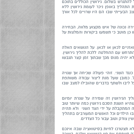
להתגרש בשלום. גירושין הכוללים בתוכם
 התהליך באופן ניכר לעומת גירושין ללא
הבעייתי שבו הם היו שרויים לכל אורך
רה נכונה של איש מקצוע מלווה, הבחירה
 כן מוטב כי תשמעו ביקורות והמלצות על
זניים לכאן או לכאן. על הנושאים האלה
תרחש עם ההחלטה ללכת להליך גירושין.
לא יהיה מנוס מכך שבתוך זמן קצר תגבשו
ד השני. זוהי פעולה שכיחה אך שגויה
. כמובן שעל מנת ליצור עבודה משותפת
ל ליבו ולשתף בדברים שהובילו למצב שבו
ך הגירושין זה שמירה על שגרת יומיום
היא השגת הסכם גירושין כמה שיותר טוב
ה המתקבלת על ידי הצד השני ולא תהיה
בו הילדים וכל האנשים המעורבים בתהליך
ן צודק וטוב עבור כל הצדדים.
א תצטרכו לחיות בסיטואציה שבה אינכם
 סיימתם את חיי הנישואין שלכם. בשורה