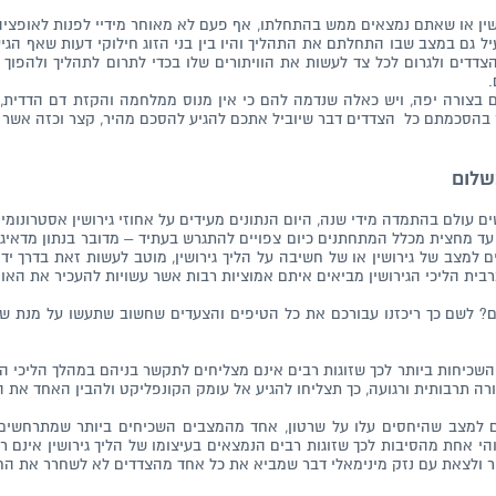
ושין או שאתם נמצאים ממש בהתחלתו, אף פעם לא מאוחר מידיי לפנות לאופצי
עיל גם במצב שבו התחלתם את התהליך והיו בין בני הזוג חילוקי דעות שאף הגי
דים ולגרום לכל צד לעשות את הוויתורים שלו בכדי לתרום לתהליך ולהפוך א
.
ם בצורה יפה, ויש כאלה שנדמה להם כי אין מנוס ממלחמה והקזת דם הדדית,
 בהסכמתם כל הצדדים דבר שיוביל אתכם להגיע להסכם מהיר, קצר וכזה אשר
שלום
ולם בהתמדה מידי שנה, היום הנתונים מעידים על אחוזי גירושין אסטרונומיים של 
 עד מחצית מכלל המתחתנים כיום צפויים להתגרש בעתיד – מדובר בנתון מדאיג
ם למצב של גירושין או של חשיבה על הליך גירושין, מוטב לעשות זאת בדרך י
בית הליכי הגירושין מביאים איתם אמוציות רבות אשר עשויות להעכיר את האווירה
ם? לשם כך ריכזנו עבורכם את כל הטיפים והצעדים שחשוב שתעשו על מנת ש
כיחות ביותר לכך שזוגות רבים אינם מצליחים לתקשר בניהם במהלך הליכי הג
רה תרבותית ורגועה, כך תצליחו להגיע אל עומק הקונפליקט ולהבין האחד את 
 למצב שהיחסים עלו על שרטון, אחד מהמצבים השכיחים ביותר שמתרחשים 
הי אחת מהסיבות לכך שזוגות רבים הנמצאים בעיצומו של הליך גירושין אינם ר
ולצאת עם נזק מינימאלי דבר שמביא את כל אחד מהצדדים לא לשחרר את החבל 