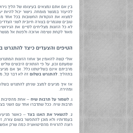
בין אם אתם נמצאים בעיצומו של הליך גיר
להיעזר במגשר מומחה. גישור יכול להיות י
למצוא את הנקודות החשובות בכל אחד מהצד
טובים שנגמרים בצורה חיובית לשני הצדדים
לא כל הזוגות מצליחים לסיים את הגירושי
מאוד לקחת נשימה ארוכה ולפנות אל מגשר
הטיפים והצעדים כיצד להתגרש ב
אולי קשה להאמין אך אחוז הזוגות המתגרשים ע
שמעתם נכון, על פי הנתונים היבשים שליש
מרביתם אינם בשליטתנו כלל. אך אם מגיעי
בתהליך.
להתגרש בשלום
זה לא דבר קל, מר
אז איך מגיעים למצב שניתן להתגרש בשלו
ומהירה.
1.
לשמור על תרבות שיח
– אחת מהסיבות הש
תרבות שיח. ככל שתדב
רו אחד עם השני בצו
2.
להשאיר את האגו בצד
– כאשר מגיעים
בעמדותיו ולא מוכן להתפשר בשום צורה, זו
רוצה להרוויח מהסיטואציה כמה שרק אפשר 