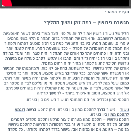
תקציר מאמר :
מגשרת גירושין – כמה זמן נמשך ההליך?
הליך של גישור גירושין אמור להיות על פניו קצר מאוד ביחס לשאר האופציות
העומדות לרשותכם, אך אורכו של התהליך ברוב המקרים תלוי בשני גורמים
עיקריים: עוצמת הקרע בין בני הזוג ועד כמה בני הזוג מוכנים לפתוח ולפתור
את המחלוקות העומדות על הפרק – ככל שעוצמת הקרע תהיה קטנה יותר
ובני הזוג יהיו פתוחים יותר כך אורכו של התהליך יהיה קצר יותר ומנגד במידה
והקרע בין בני הזוג יהיה גדול והם יסרבו או יתקשו לסרב פעולה עם מגשרת
גירושין הסיכוי להגיע לפתרון מהיר יהיה רחוק מתמיד.
אורכו של הליך גירושין יכול להשתנות בהתאם לאיכותו ולמיומנותו של המגשר
או המגשרת אשר שכרתם, ככל שמדובר באיש מקצוע מנוסה יותר כך הסיכוי
שהוא ידע לעלות על הנקודות הבעייתיות ולפתור אותן יהיה ממשי יותר ויותר.
כמובן שעל מנת להגיע אל איש מקצוע מנוסה ומיומן עליכם לבדוק מספר רב
של אנשי מקצוע ולבדוק את השטח על מנת שתוכלו להיות בטוחים שפניתם
אל איש המקצוע הטוב והאיכותי ביותר -
להמשך קריאה
הסכמי ממון נכללים אף הם התחומי הגישור השונים בין בני זוג:
גישור
– גישור בדרך להסכם ממון בין בני זוג. ניתן לחפש ברשת
דוגמא
להסכם ממון
בין בני זוג
הסכם גירושין
– הסכם ממון מטרתו ליצור קרקע והסכם מקדים למקרים
שבהם חלילה מסתיים הקשר ועוזר בכל הנקודות הנדרשות להסכם גירושין.
מזונות
– מזונות אם או מזונות אב? גישור בדרך לפתרון נקודתי . כל מקרה