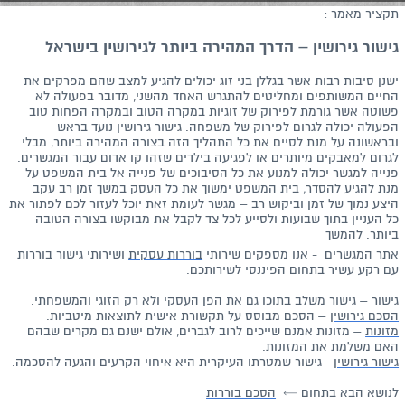
תקציר מאמר :
גישור גירושין – הדרך המהירה ביותר לגירושין בישראל
ישנן סיבות רבות אשר בגללן בני זוג יכולים להגיע למצב שהם מפרקים את
החיים המשותפים ומחליטים להתגרש האחד מהשני, מדובר בפעולה לא
פשוטה אשר גורמת לפירוק של זוגיות במקרה הטוב ובמקרה הפחות טוב
הפעולה יכולה לגרום לפירוק של משפחה. גישור גירושין נועד בראש
ובראשונה על מנת לסיים את כל התהליך הזה בצורה המהירה ביותר, מבלי
לגרום למאבקים מיותרים או לפגיעה בילדים שזהו קו אדום עבור המגשרים.
פנייה למגשר יכולה למנוע את כל הסיבוכים של פנייה אל בית המשפט על
מנת להגיע להסדר, בית המשפט ימשוך את כל העסק במשך זמן רב עקב
היצע נמוך של זמן וביקוש רב – מגשר לעומת זאת יוכל לעזור לכם לפתור את
כל העניין בתוך שבועות ולסייע לכל צד לקבל את מבוקשו בצורה הטובה
ביותר.
להמשך
אתר המגשרים - אנו מספקים שירותי
בוררות עסקית
ושירותי גישור בוררות
עם רקע עשיר בתחום הפיננסי לשירותכם.
גישור
– גישור משלב בתוכו גם את הפן העסקי ולא רק הזוגי והמשפחתי.
הסכם גירושין
– הסכם מבוסס על תקשורת אישית לתוצאות מיטביות.
מזונות
– מזונות אמנם שייכים לרוב לגברים, אולם ישנם גם מקרים שבהם
האם משלמת את המזונות.
גישור גירושין
–גישור שמטרתו העיקרית היא איחוי הקרעים והגעה להסכמה.
לנושא הבא בתחום ←
הסכם בוררות